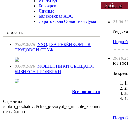
Институт
Работа:
Белоярск
Личные
Балаковская АЭС
23.06.2
Саратовская Областная Дума
Новости:
Отдыхат
Подроб
05.08.2026
УХОД ЗА РЕБЁНКОМ – В
ТРУДОВОЙ СТАЖ
29.10.2
КИСКИН
03.08.2026
МОШЕННИКИ ОБЕЩАЮТ
БИЗНЕСУ ПРОВЕРКИ
Закреп
Все новости »
Страница
/dobro_pozhalovat/chto_govoryat_o_mihaile_kiskine/
не найдена
Подроб
Как Вы относитесь к запрету уличной