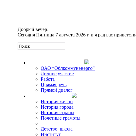
Добрый вечер!
Сегодня
Пятница 7 августа 2026 г. и я рад вас приветств
Официальная информация
ОАО “Облкоммунэнерго”
Личное участие
Работа
Прямая речь
Прямой диалог
О Михаиле Кискине
История жизни
История города
История страны
Почетные грамоты
Фото-галереи
Детство, школа
Институт