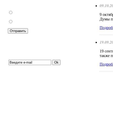
торговли?
09.10.2
За
9 октяб
Думы по
Против
Подроб
19.09.2
19 сент
Подписка на новости:
также п
Подроб