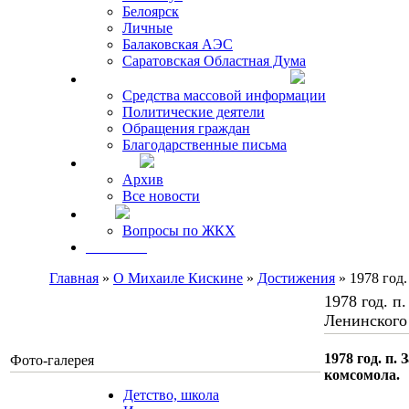
Белоярск
Личные
Балаковская АЭС
Саратовская Областная Дума
Что говорят о Михаиле Кискине
Средства массовой информации
Политические деятели
Обращения граждан
Благодарственные письма
Новости
Архив
Все новости
FAQ
Вопросы по ЖКХ
Контакты
Главная
»
О Михаиле Кискине
»
Достижения
» 1978 год.
1978 год. п
Ленинского
1978 год. п.
Фото-галерея
комсомола.
Детство, школа