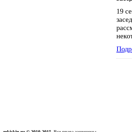
19 с
засе
расс
неко
Подр
mkiskin.ru © 2010-2015.
Все права защищены.