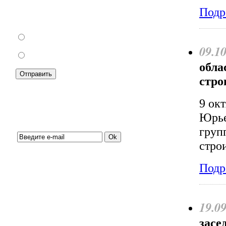
Подр
Как Вы относитесь к запрету уличной
торговли?
За
09.1
Против
обла
стро
9 ок
Юрье
Подписка на новости:
груп
стро
Подр
19.0
засе