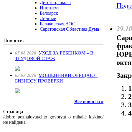
Детство, школа
Подр
Институт
Белоярск
Личные
Балаковская АЭС
29.1
Саратовская Областная Дума
Сара
Новости:
фра
05.08.2026
ЮРЬЕ
УХОД ЗА РЕБЁНКОМ – В
ТРУДОВОЙ СТАЖ
октя
Закр
03.08.2026
МОШЕННИКИ ОБЕЩАЮТ
БИЗНЕСУ ПРОВЕРКИ
Все новости »
Страница
/dobro_pozhalovat/chto_govoryat_o_mihaile_kiskine/
не найдена