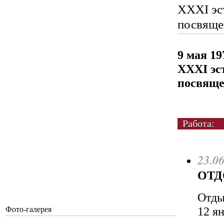
XXXI эс
посвяще
9 мая 19
XXXI эс
посвяще
Работа:
23.0
ОТД
Отды
12 я
Фото-галерея