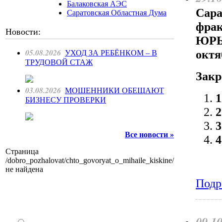
Балаковская АЭС
Сара
Саратовская Областная Дума
фра
Новости:
ЮРЬЕ
05.08.2026
октя
УХОД ЗА РЕБЁНКОМ – В
ТРУДОВОЙ СТАЖ
Закр
03.08.2026
МОШЕННИКИ ОБЕЩАЮТ
БИЗНЕСУ ПРОВЕРКИ
Все новости »
Страница
/dobro_pozhalovat/chto_govoryat_o_mihaile_kiskine/
не найдена
Подр
Как Вы относитесь к запрету уличной
торговли?