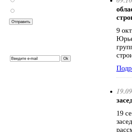
09.1
За
обла
Против
стро
9 ок
Юрье
груп
Подписка на новости:
стро
Подр
19.0
засе
19 с
засе
расс