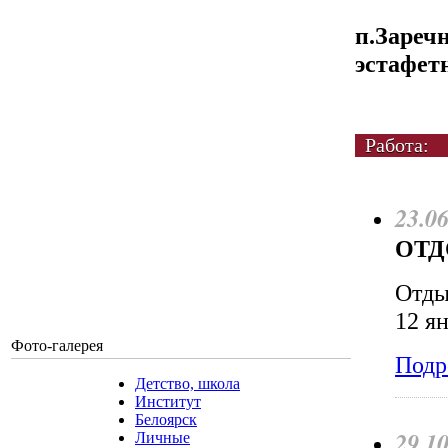
п.Заречн
эстафетн
Работа:
23.0
ОТД
Отды
12 я
Фото-галерея
Подр
Детство, школа
Институт
Белоярск
29.1
Личные