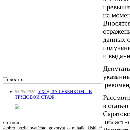
превышат
на момен
Вносятся
отражени
данных о
получен
и выдан
Депутат
указанны
Новости:
рекоменд
05.08.2026
УХОД ЗА РЕБЁНКОМ – В
Рассмотр
ТРУДОВОЙ СТАЖ
в статью
Саратовс
областн
Страница
/dobro_pozhalovat/chto_govoryat_o_mihaile_kiskine/
Депутаты