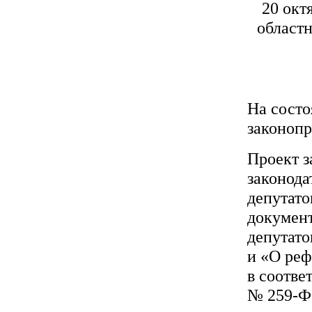
20 окт
областн
На состо
законопр
Проект з
законода
депутат
документ
депутато
и «О реф
в соотве
№ 259-ФЗ