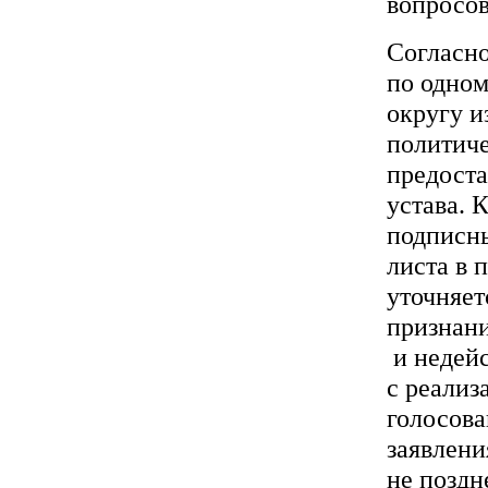
вопросов
Согласно
по одном
округу и
политиче
предоста
устава. 
подписны
листа в 
уточняет
признан
и недейс
с реализ
голосова
заявлени
не поздн