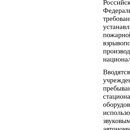
Российск
Федераль
требова
устанав
пожарной
взрывоп
производ
национал
Вводятся
учрежден
пребыван
стациона
оборудов
использо
звуковы
автоном