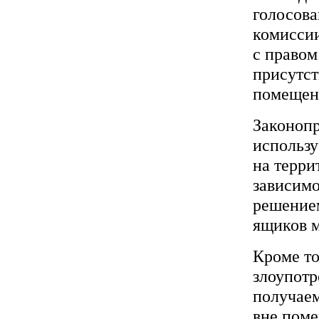
голосова
комиссии
с правом
присутст
помещени
Законопр
использу
на терри
зависимо
решение
ящиков м
Кроме то
злоупотр
получае
вне поме