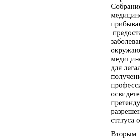
Собрание
медицинс
прибыва
предост
заболева
окружаю
медицинс
для лега
получени
професс
освидете
претенду
разрешен
статуса 
Вторым 