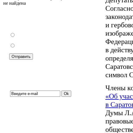
не найдена
Согласн
законода
Как Вы относитесь к запрету уличной
и гербов
торговли?
изображе
За
Федерац
Против
в действ
определя
Саратовс
символ С
Подписка на новости:
Члены ко
«Об учас
в Сарато
Думы Л.
правовые
обществе