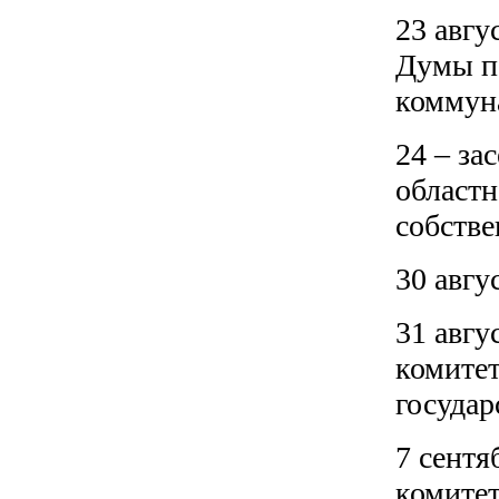
23 авгу
Думы п
коммун
24 – за
област
собств
30 авгу
31 авгу
комитет
государ
7 сентя
комитет