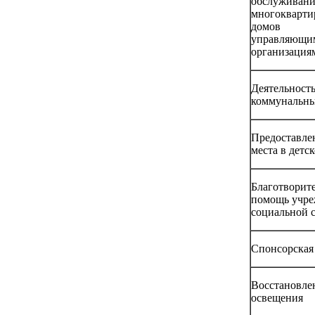
обслуживани
многокварт
домов
управляющи
организация
Деятельност
коммунальны
Предоставле
места в детс
Благотворит
помощь учр
социальной 
Спонсорская
Восстановле
освещения