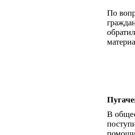
По воп
граждан
обратил
материа
Пугаче
В обще
поступ
помощи