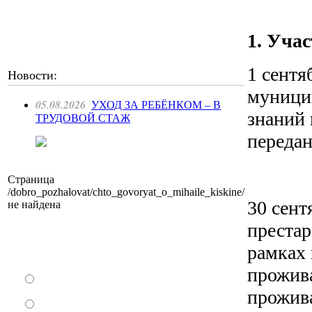
1. Уча
1 сентя
Новости:
муници
05.08.2026
УХОД ЗА РЕБЁНКОМ – В
знаний 
ТРУДОВОЙ СТАЖ
передан
Страница
/dobro_pozhalovat/chto_govoryat_o_mihaile_kiskine/
30 сент
не найдена
престар
Как Вы относитесь к запрету уличной
рамках 
торговли?
прожив
За
прожив
Против