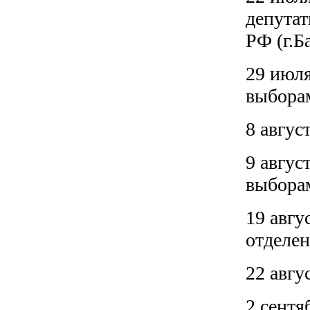
депута
РФ (г.Б
29 июля
выбора
8 авгус
9 авгус
выбора
19 авгу
отделе
22 авгу
2 сентя