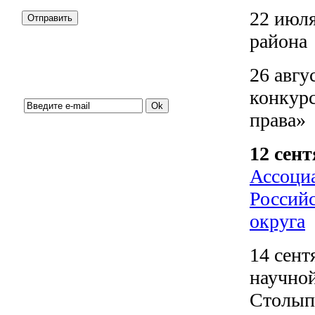
22 июля
района
26 авгу
Подписка на новости:
конкур
права»
12 сен
Ассоци
Россий
округа
14 сент
научно
Столып