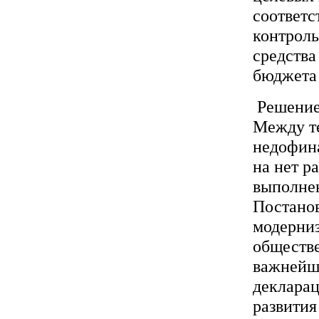
соответ
контрол
средства
бюджета 
Решение
Между те
недофин
на нет р
выполне
Постано
модерниз
обществе
важнейш
деклара
развития