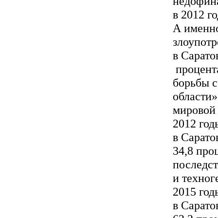
недофина
в 2012 г
А именн
злоупотр
в Сарато
процент
борьбы с
области»
мировой 
2012 год
в Сарато
34,8 про
последст
и техног
2015 год
в Сарато