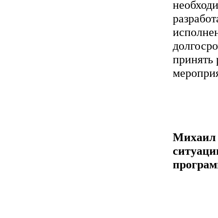
необход
разработ
исполнен
долгоср
принять 
мероприя
Михаил 
ситуаци
програ