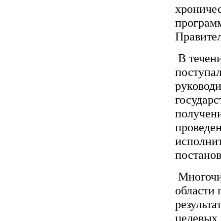
хрониче
программ
Правител
В течен
поступа
руководи
государс
получени
проведен
исполнит
постанов
Многочи
области 
результ
целевых 