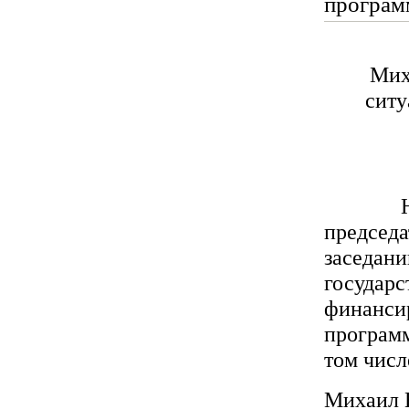
програм
Мих
ситу
На сост
председ
заседани
государс
финансир
программ
том числ
Михаил Ю