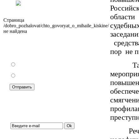
Российск
области
Страница
судебных
/dobro_pozhalovat/chto_govoryat_o_mihaile_kiskine/
не найдена
заседани
средства
Как Вы относитесь к запрету уличной
пор не п
торговли?
Также о
За
меропри
Против
повышен
обеспеч
смягчен
профила
Подписка на новости:
преступн
Речь ид