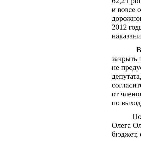
62,2 про
и вовсе 
дорожног
2012 год
наказани
В этой
закрыть 
не преду
депутата
согласит
от члено
по выход
По мнен
Олега О
бюджет, 