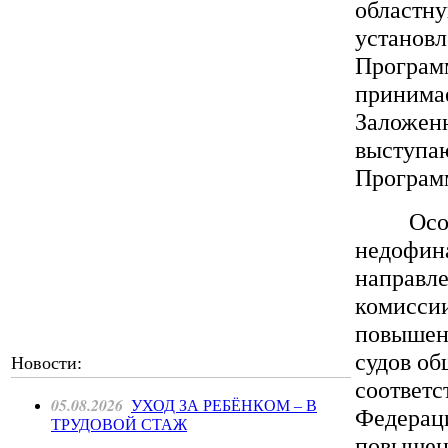
областн
установл
Програм
принима
Заложенн
выступа
Програм
Особую
недофин
направле
комиссии
повышен
судов об
Новости:
соответс
05.08.2026
УХОД ЗА РЕБЁНКОМ – В
Федераци
ТРУДОВОЙ СТАЖ
повышени