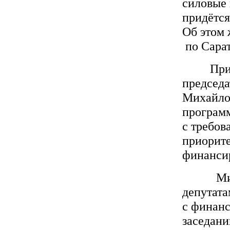
силовые 
придётся
Об этом 
по Сарат
Присутс
председа
Михайлов
программ
с требов
приорите
финанси
Михаил
депутата
с финан
заседани