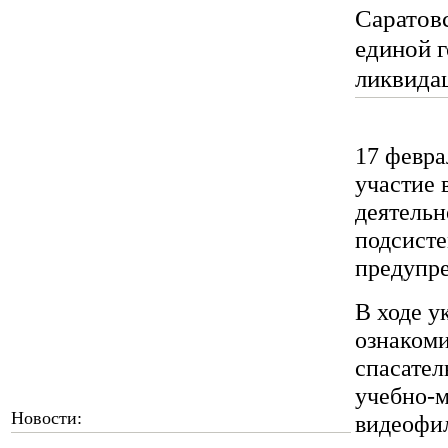
Саратов
единой 
ликвидац
17 февр
участие 
деятельн
подсисте
предупре
В ходе у
ознакоми
спасател
учебно-м
Новости:
видеофил