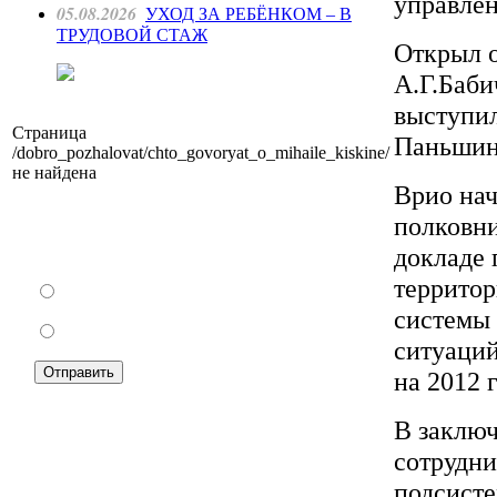
управлен
05.08.2026
УХОД ЗА РЕБЁНКОМ – В
ТРУДОВОЙ СТАЖ
Открыл о
А.Г.Баби
выступи
Страница
Паньшин
/dobro_pozhalovat/chto_govoryat_o_mihaile_kiskine/
не найдена
Врио нач
полковни
Как Вы относитесь к запрету уличной
докладе 
торговли?
территор
За
системы
Против
ситуаций
на 2012 г
В заключ
сотрудни
Подписка на новости:
подсисте