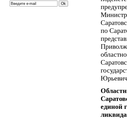
предупр
Министр
Саратовс
по Сарат
представ
Приволжс
областно
Саратовс
государс
Юрьевич
Областн
Саратов
единой 
ликвидац