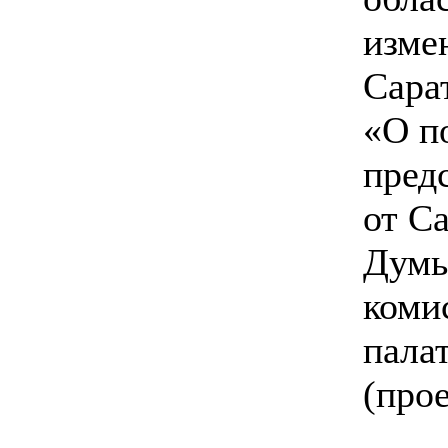
изме
Сара
«О п
пред
от С
Думы
коми
пала
(про