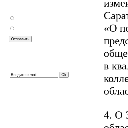
изме
Как Вы относитесь к запрету уличной
торговли?
Сара
За
«О п
Против
пред
обще
в кв
Подписка на новости:
колл
обла
4. О
обла