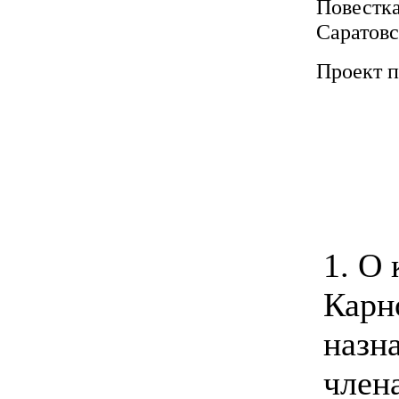
Повестка
Саратовс
Проект п
1. О
Карн
назн
член