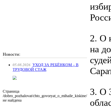
изби
Росс
2. О
на д
Новости:
суде
05.08.2026
УХОД ЗА РЕБЁНКОМ – В
Сара
ТРУДОВОЙ СТАЖ
3. О
Страница
/dobro_pozhalovat/chto_govoryat_o_mihaile_kiskine/
обла
не найдена