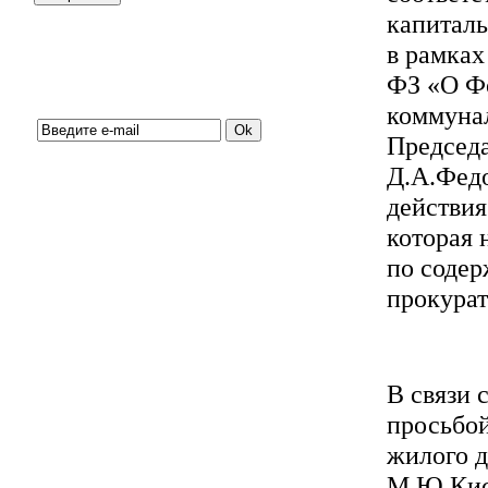
капиталь
в рамках
ФЗ «О Ф
Подписка на новости:
коммунал
Председа
Д.А.Федо
действи
которая 
по содер
прокурат
В связи
просьбой
жилого д
М.Ю.Кис