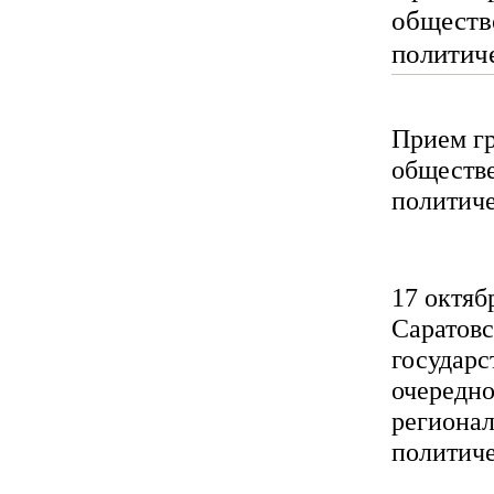
обществ
политич
Прием г
обществ
политиче
17 октяб
Саратовс
государ
очередно
региона
политиче