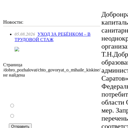
Добронра
капиталь
Новости:
санитарн
05.08.2026
УХОД ЗА РЕБЁНКОМ – В
неоднокр
ТРУДОВОЙ СТАЖ
организа
Т.Н.Добр
образова
Страница
админис
/dobro_pozhalovat/chto_govoryat_o_mihaile_kiskine/
не найдена
Саратов»
Федераль
Как Вы относитесь к запрету уличной
потребит
торговли?
области 
За
мер. Зап
Против
перечень
соответс