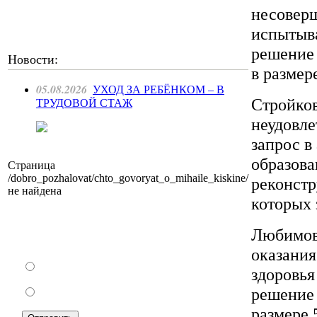
несоверш
испытыва
решение 
Новости:
в размер
05.08.2026
УХОД ЗА РЕБЁНКОМ – В
Стройков
ТРУДОВОЙ СТАЖ
неудовле
запрос в
образова
Страница
/dobro_pozhalovat/chto_govoryat_o_mihaile_kiskine/
реконстр
не найдена
которых
Как Вы относитесь к запрету уличной
Любимов
торговли?
оказания
За
здоровья
решение
Против
размере 