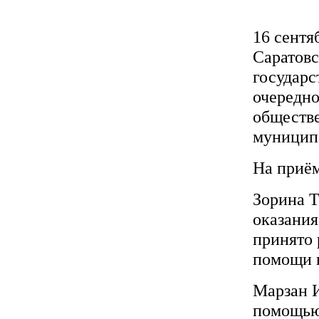
16 сентя
Саратовс
государ
очередно
обществе
муницип
На приём
Зорина Т
оказания
принято 
помощи в
Марзан И
помощью 