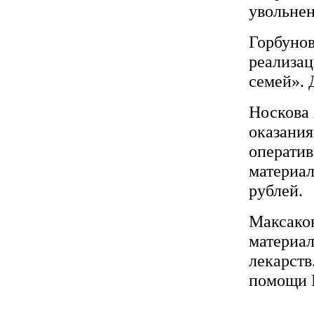
увольнен
Горбунов
реализа
семей». 
Носкова 
оказания
оператив
материал
рублей.
Максаков
материа
лекарств
помощи М