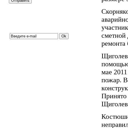
Скорняко
аварийно
Подписка на новости:
участник
сметной 
ремонта 
Щиголева
помощью
мае 2011
пожар. В
конструк
Принято
Щиголево
Костюши
неправил