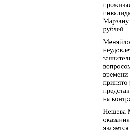
проживае
инвалида
Марзану 
рублей
Меняйло 
неудовле
заявител
вопросом
времени 
принято 
представ
на контр
Нешева 
оказани
является