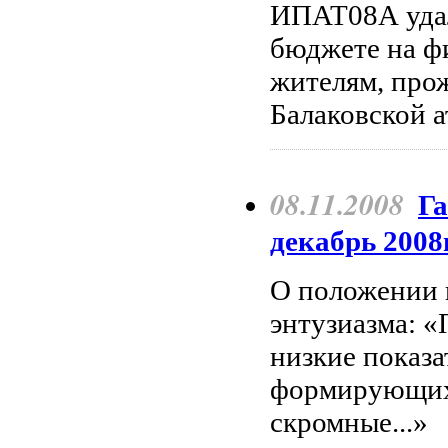
ИПАТ08А удало
бюджете на ф
жителям, про
Балаковской 
08.11.2008
Га
декабрь 2008г
О положении 
энтузиазма: «
низкие показа
формирующих 
скромные...»