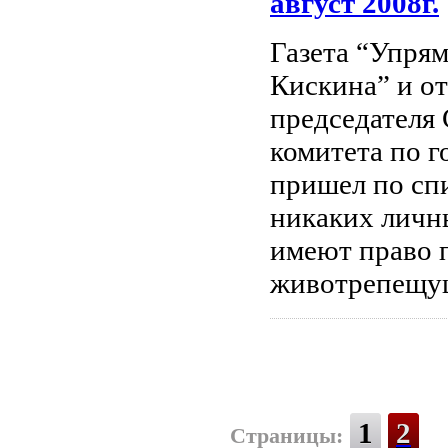
август 2008г.
Газета “Упря
Кискина” и от
председателя 
комитета по г
пришел по сп
никаких личны
имеют право п
животрепещу
1
2
Страницы: