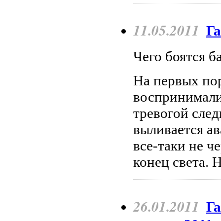
11.05.2011
Га
Чего боятся б
На первых по
воспринимали
тревогой след
выливается ав
все-таки не ч
конец света. 
26.01.2011
Га