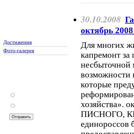
30.10.2008
Га
октябрь 2008 
Достижения
Для многих ж
Фото-галерея
капремонт за 
несбыточной м
возможности 
Как Вы относитесь к
запрету уличной
которые пред
торговли?
реформирова
За
хозяйства». ок
Против
ПИСНОГО, КИ
единороссов 
предоставлен