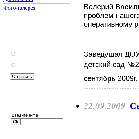
Валерий Ва
сил
Фото-галерея
проблем нашего
оперативному 
Как Вы относитесь к
запрету уличной
торговли?
Заведущая ДО
За
детский сад №2
Против
сентябрь 2009г.
22.09.2009
Подписка на новости:
Cе