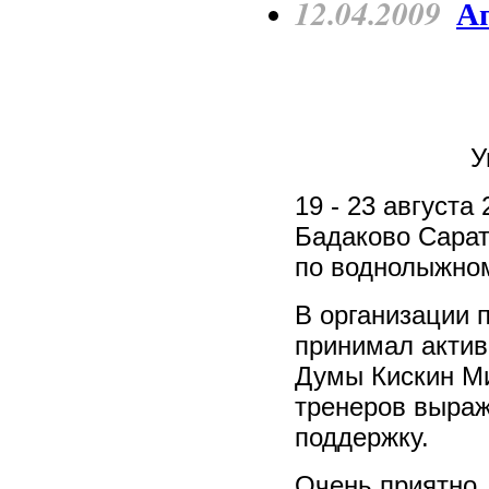
12.04.2009
Ап
У
19 - 23 августа
Бадаково Сарат
по воднолыжном
В организации 
принимал актив
Думы Кискин Ми
тренеров выраж
поддержку.
Очень приятно,