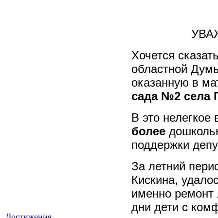
УВА
Хочется сказат
областной Дум
оказанную в ма
сада №2 села 
В это нелегкое 
более
дошкольн
поддержки депу
За летний пери
Кискина, удалос
именно ремонт 
дни дети с ком
Достижения