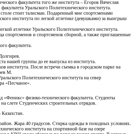
ического факультета того же института – Егоров Вячеслав
факультета Уральского Политехнического института.
 столе стоит талисман. Подаренный мне спортсменами
ского института по легкой атлетике (девушками) за выигрыш
легкой атлетике Уральского Политехнического института.
а спортсменов и спортсменок сборной, а также приглашенные
ого факультета.
Долгирев.
та нашей группы до ее выпуска из института.
ов института. После встречи съемка в городском парке на
рев М.
Уральского Политехнического института на север
ра «Песчаное».
д «Феникс» физико-технического факультета. Студенты
 на слете Студенческих строительных отрядов.
 Казахстан.
район. Жара 40 градусов. Стирка одежды в походных условиях.
хнического института на спортивной базе на озере