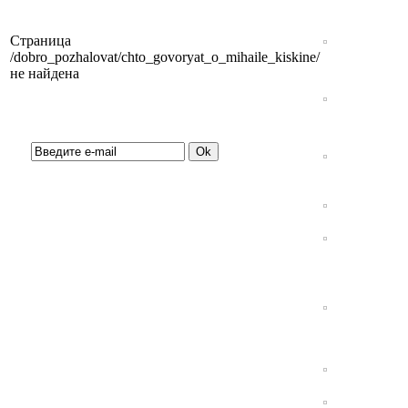
Страница
/dobro_pozhalovat/chto_govoryat_o_mihaile_kiskine/
не найдена
Подписка на новости: