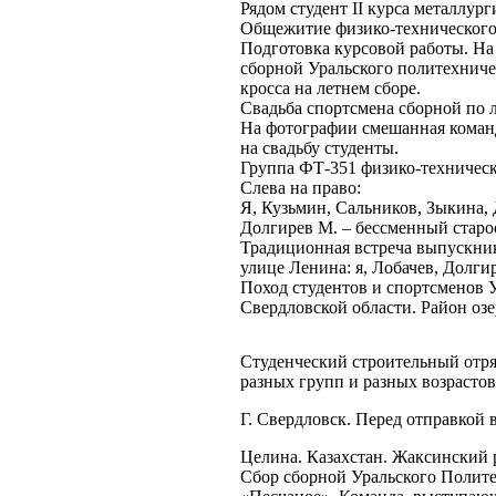
Рядом студент II курса металлург
Общежитие физико-технического 
Подготовка курсовой работы. На
сборной Уральского политехниче
кросса на летнем сборе.
Свадьба спортсмена сборной по 
На фотографии смешанная команд
на свадьбу студенты.
Группа ФТ-351 физико-техническ
Слева на право:
Я, Кузьмин, Сальников, Зыкина, 
Долгирев М. – бессменный старос
Традиционная встреча выпускник
улице Ленина: я, Лобачев, Долги
Поход студентов и спортсменов 
Свердловской области. Район озе
Студенческий строительный отря
разных групп и разных возрастов
Г. Свердловск. Перед отправкой в
Целина. Казахстан. Жаксинский 
Сбор сборной Уральского Полите