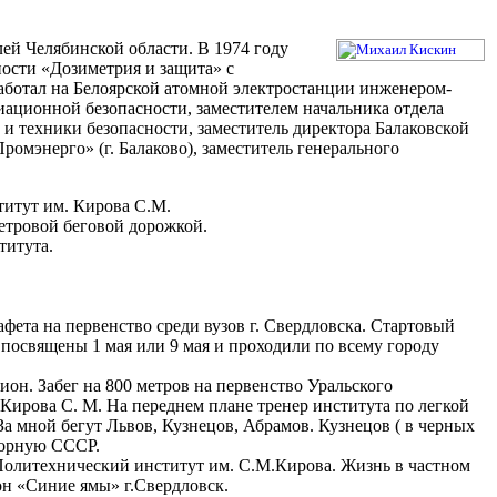
й Челябинской области. В 1974 году
ости «Дозиметрия и защита» с
ботал на Белоярской атомной электростанции инженером-
ационной безопасности, заместителем начальника отдела
 и техники безопасности, заместитель директора Балаковской
мэнерго» (г. Балаково), заместитель генерального
итут им. Кирова С.М.
етровой беговой дорожкой.
титута.
афета на первенство среди вузов г. Свердловска. Стартовый
 посвящены 1 мая или 9 мая и проходили по всему городу
ион. Забег на 800 метров на первенство Уральского
Кирова С. М. На переднем плане тренер института по легкой
а мной бегут Львов, Кузнецов, Абрамов. Кузнецов ( в черных
борную СССР.
Политехнический институт им. С.М.Кирова. Жизнь в частном
он «Синие ямы» г.Свердловск.