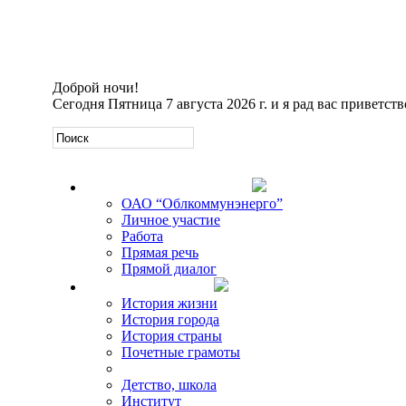
Доброй ночи!
Сегодня
Пятница 7 августа 2026 г. и я рад вас приветств
Официальная информация
ОАО “Облкоммунэнерго”
Личное участие
Работа
Прямая речь
Прямой диалог
О Михаиле Кискине
История жизни
История города
История страны
Почетные грамоты
Фото-галереи
Детство, школа
Институт