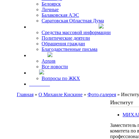
Белоярск
Личные
Балаковская АЭС
Саратовская Областная Дума
Что говорят о Михаиле Кискине
Средства массовой информации
Политические деятели
Обращения граждан
Благодарственные письма
Новости
Архив
Все новости
FAQ
Вопросы по ЖКХ
Контакты
Главная
»
О Михаиле Кискине
»
Фото-галерея
» Институ
Институт
МИХА
Заместитель 
комитета по 
профессионал