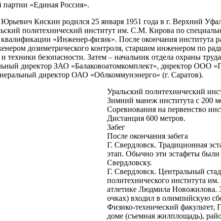
 партии «Единая Россия».
вич Кискин родился 25 января 1951 года в г. Верхний Уфале
ьский политехнический институт им. С.М. Кирова по специальн
квалификации «Инженер-физик». После окончания института ра
енером дозиметрического контроля, старшим инженером по ради
 и техники безопасности. Затем – начальник отдела охраны труда
ьный директор ЗАО «Балаковоатомкомплект», директор ООО «Про
енеральный директор ОАО «Облкоммунэнерго» (г. Саратов).
Уральский политехнический инст
Зимний манеж института с 200 м
Соревнования на первенство инс
Дистанция 600 метров.
Забег
После окончания забега
Г. Свердловск. Традиционная эст
этап. Обычно эти эстафеты были
Свердловску.
Г. Свердловск. Центральный стад
политехнического института им. 
атлетике Людмила Новожилова. З
очках) входил в олимпийскую с
Физико-технический факультет, 
доме (съемная жилплощадь), рай