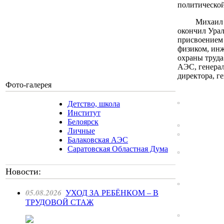
политической
Михаил Юрье
окончил Урал
присвоением 
физиком, инж
охраны труда
АЭС, генерал
директора, г
Фото-галерея
Детство, школа
Институт
Белоярск
Личные
Балаковская АЭС
Саратовская Областная Дума
Новости:
05.08.2026
УХОД ЗА РЕБЁНКОМ – В
ТРУДОВОЙ СТАЖ