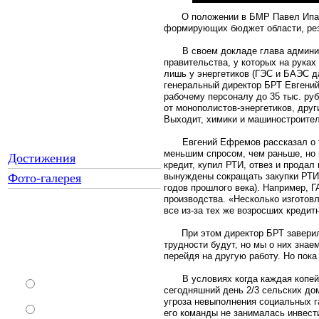
О положении в БМР Па­вел Ипат
формирующих бюджет области, рез
В своем докладе глава админи
правительства, у которых на руках
лишь у энергетиков (ГЭС и БАЭС д
генеральный директор БРТ Евгений
рабочему персоналу до 35 тыс. руб
от монополистов-энергетиков, друг
Выходит, химики и машиностроители
Евгений Ефремов рас­сказал о 
меньшим спросом, чем раньше, но п
Достижения
кредит, ку­пил РТИ, отвез и продал 
вынуждены сокращать закупки РТИ. 
Фото-галерея
годов прошлого века). Например, Г
производства. «Не­сколько изготов
все из-за тех же возросших кредит­
Как Вы относитесь к
При этом директор БРТ заверил
трудности будут, но мы о них знае
запрету уличной
перейдя на дру­гую работу. Но пок
торговли?
В условиях когда каждая копе
За
сегодняшний день 2/3 сельских дом
угроза невыполнения со­циальных 
Против
его команды не занималась инвест