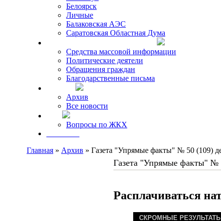
Белоярск
Личные
Балаковская АЭС
Саратовская Областная Дума
Что говорят о Михаиле Кискине
Средства массовой информации
Политические деятели
Обращения граждан
Благодарственные письма
Новости
Архив
Все новости
FAQ
Вопросы по ЖКХ
Контакты
Главная
»
Архив
» Газета "Упрямые факты" № 50 (109) де
Газета "Упрямые факты" № 5
Расплачиваться на
СКРОМНЫЕ РЕЗУЛЬТАТЫ.