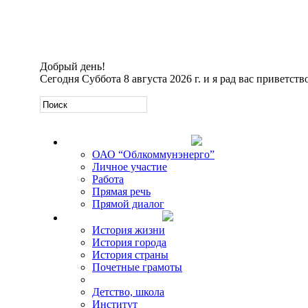
Добрый день!
Сегодня
Суббота 8 августа 2026 г. и я рад вас приветств
Официальная информация
ОАО “Облкоммунэнерго”
Личное участие
Работа
Прямая речь
Прямой диалог
О Михаиле Кискине
История жизни
История города
История страны
Почетные грамоты
Фото-галереи
Детство, школа
Институт