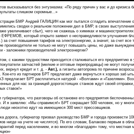
ов высказывался без энтузиазма: «По ряду причин у вас и до кризиса бы
ультаты слишком скромные...»
страции БМР Андрей ГАЛИЦИН как мог пытался сгладить впечатление от 
 имелись сводки о реальном положе­нии дел в БМР, в своих вы­ступлени
аже увеличивают сбыт), чего не скажешь о химиках и машиностроителях.
 ЕФРЕМОВ, ко­торый открыто заявил о не­справедливости улучшения бла
.) за счет повышения тарифов на электроэнергию, а значит, за счет все 
ие производители не только не могут повышать цены, но даже вынуждены 
 - залож­ники производителей элек­троэнергии?
том, с какими труд­ностями приходится стал­киваться его предприятию в 
окупатели запчастей (мелкие и опто­вые перепродавцы) не могут получи
их, вернул кредит и т. д. -
Авт.),
а гиганты автопрома по при­чине возросш
Кое-кто из партнеров БРТ предлагает даже вернуться к хорошо заб ыты м
АЗ предлагает БРТ распла­титься натурой - «Волгами» и «Газелями». В
ленных для нас за границей дорогос­тоящих станков ждут своей отправки
ных ставок!»
 губернатора, что разговоры об остановке его предприятия беспочвенны
м. И я заявляю: «Мы справимся!» БРТ сокра­щает 500 человек, но у мно­
а люди неохотно идут на имеющие­ся 300 мест прессовщиков.
йка дорога, губернатор призвал руководство БМР и города произвести 1
ов нигде на учете не числятся). По его словам, Балаково первым в обл
гарантий перед населением, и во многом «благодаря» тому, что мест­на
ицион-