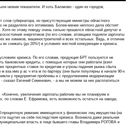
ли низкие показатели. И хоть Балаково - один из городов,
слов губернатора, но при­сутствующие министры об­ластного
ях не разделяли его оптимизма. Более-менее неплохо дела обстоят
 Хотя по этому поводу очень сильно прошелся областной депу­тат и
госостояния энергетиков (по его словам, атомщики подняли зарплаты
тех же химиков, ма­шиностроителей и всех ос­тальных. Ведь, в отличие
их снижать (до 20%!) в усло­виях жесткой конкуренции и кризиса.
условиях кризиса. По его словам, продукция БРТ поль­зуется не
ть банковские креди­ты, с помощью которых они работали (взял
их процент­ных ставок по кредитам и угрозы падения рынка сбы­та
 вза имо р ас ч ета м по бартеру (они были попу­лярны в начале 90-х
озникли у предприятия проблемы и с продолжением модерни­зации
, - сказал Евгений Семенович, - а мы не можем за них расплатиться
: «Конечно, увеличения за­рплаты рабочим мы не пла­нируем и
гих, по словам Е. Ефремова, есть возможность остаться на заводе,
00-процентную ревизию име­ющегося у физических лиц имущества (на
асти ощутил на себе последствия кризи­са. Возникла даже реальная
я муниципальная власть в лице бывшего главы Влади­мира РОГОВА и