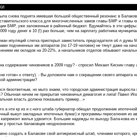
КИ
была снова под­нята имевшая большой общественный резонанс в Балакове
ави­тельского класса для много­численных замов главы БМР и главы ег
ации БМР, уже заложенные в районный бюджет. Вду­майтесь в эти цифры:
009 году денег в 10 (!) раз больше, чем на зарплату работника муниципа
ман ипуляций слегка приоткрыл замести­тель председателя об л думы М
ами подчиненных им аппаратов (по 17-19 человек) не тянут даже на нач
чением им окладов на 20-22%, а начальников отде­лов обзывают началь
 на содержание чиновников в 2009 году? - спросил Михаил Кискин глав
«не готов» к ответу). - Вы доложили нам о сокра­щении своего аппарата 
кой админис­трации?
ся безответным, но мы­то знаем, что городская ад­министрация выросла 
? Обычная ничем не прикрытая чинов­ничья демагогия и липа! Па­вел Ипа
альная власть должна по­казывать пример...»
го а нти кр из и с-ного штаба губернатор обещал продолжение ипо­течно
тичный выкуп закладных ипотечных бумаг) и програм­мы переселения
из
ав
т), капремонт жилья удвоится. Большие надежды по выходу Бала-кова
из
к
рым у простых балаковцев неоднозначное.
ено создать в Бала­кове свой антикризисный штаб, членами которого, кр