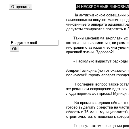
.И НЕСКРОМНЫЕ ЧИНОВНИ
На антикризисном со­вещании 
намечавшихся покупок машин предст
чинов­ничьего аппарата админист­р
депутаты собира­ются потратить в 2
Подписка на новости:
Тайны механизма за-рплатн ых 
которые ни значимостью, ни размер
нистрации с автоматическим увели
красивой жизни. Здорово?!
- Насколько вырастут расходы
Андрея Галицина (но тот ока­зался 
полномочий городу аппарат городс
Последний вопрос также остал
же реальном сокра­щении идет речь
люди пе­реживают кризис! Муници­п
Во время заседания обл а стно
го­тово выделить средства на час
область и 75 млн - му­ниципалите
строи­тельства, отношение к кото­
По результатам совеща­ния реш