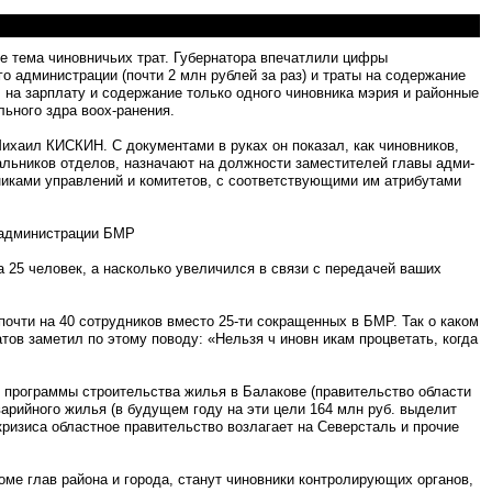
 тема чиновничьих трат. Губернатора впечат­лили цифры
о администрации (почти 2 млн рублей за раз) и траты на содержание
 на за­рплату и содержание только одного чиновника мэрия и районные
льного здра воох-ранения.
ихаил КИСКИН. С доку­ментами в руках он показал, как чиновников,
альников отде­лов, назначают на должнос­ти заместителей главы адми­
никами управлений и комитетов, с соответствующими им ат­рибутами
у администрации БМР
на 25 человек, а насколько увели­чился в связи с передачей ваших
почти на 40 сотрудников вместо 25-ти сокращенных в БМР. Так о каком
тов заметил по этому поводу: «Нельзя ч иновн икам процветать, когда
й программы строи­тельства жилья в Балакове (правительство области
арий­ного жилья (в будущем году на эти цели 164 млн руб. вы­делит
ризиса областное правительство возлагает на Северсталь и прочие
оме глав района и города, станут чиновники контроли­рующих органов,