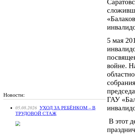
Саратов
сложивш
«Балаков
инвалидо
5 мая 20
инвалидо
посвяще
войне. Н
областно
собрания
председа
Новости:
ГАУ «Бал
инвалид
05.08.2026
УХОД ЗА РЕБЁНКОМ – В
ТРУДОВОЙ СТАЖ
В этот д
празднич