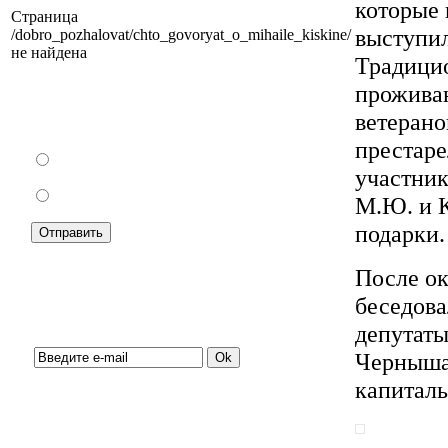
которые 
Страница
выступи
/dobro_pozhalovat/chto_govoryat_o_mihaile_kiskine/
не найдена
Традици
проживаю
Как Вы относитесь к запрету уличной
ветерано
торговли?
престаре
За
участник
Против
М.Ю. и К
подарки.
После ок
беседова
Подписка на новости:
депутаты
Черныша
капиталь