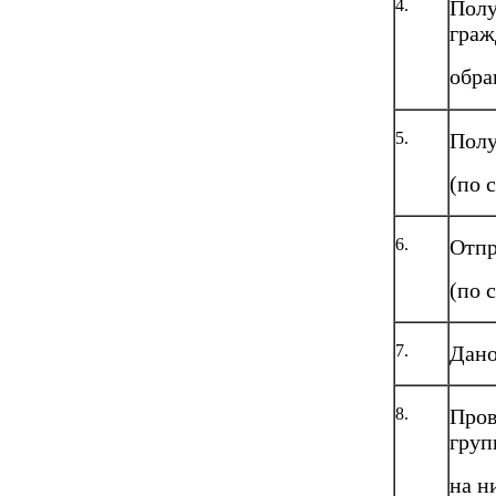
4.
Полу
граж
обра
5.
Полу
(по 
6.
Отпр
(по 
7.
Дано
8.
Пров
груп
на н