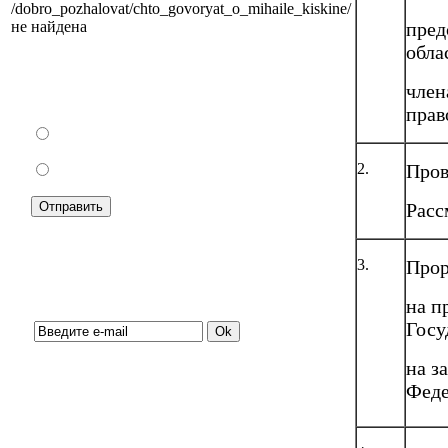
/dobro_pozhalovat/chto_govoryat_o_mihaile_kiskine/
не найдена
пред
обла
Как Вы относитесь к запрету уличной
член
торговли?
прав
За
2.
Пров
Против
Расс
3.
Прор
Подписка на новости:
на п
Госу
на з
Фед