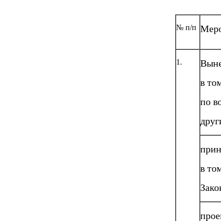
№ п/п
Мер
1.
Выне
в то
по в
друг
прин
в то
Зако
прое