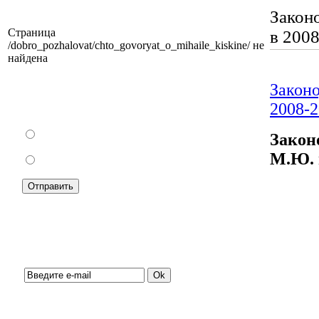
Закон
Страница
в 2008
/dobro_pozhalovat/chto_govoryat_o_mihaile_kiskine/ не
найдена
Закон
Как Вы относитесь к запрету уличной
2008-2
торговли?
За
Закон
М.Ю. в
Против
Подписка на новости: