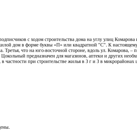
одписчиков с ходом строительства дома на углу улиц Комарова 
илой дом в форме буквы «П» или квадратной "С".
К настоящему
а. Третья, что на юго-восточной стороне, вдоль ул. Комарова, – п
й. Цокольный предназначен для магазинов, аптеки и других не
, в частности при строительстве жилья в 3 г и 3 в микрорайона
щены.