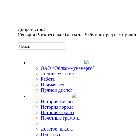
Доброе утро!
Сегодня
Воскресенье 9 августа 2026 г. и я рад вас приве
Официальная информация
ОАО “Облкоммунэнерго”
Личное участие
Работа
Прямая речь
Прямой диалог
О Михаиле Кискине
История жизни
История города
История страны
Почетные грамоты
Фото-галереи
Детство, школа
Институт