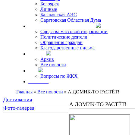
Белоярск
Личные
Балаковская АЭС
Саратовская Областная Дума
Что говорят о Михаиле Кискине
Средства массовой информации
Политические деятели
Обращения граждан
Благодарственные письма
Новости
Архив
Все новости
FAQ
Вопросы по ЖКХ
Контакты
Главная
»
Все новости
» А ДОМИК-ТО РАСТЁТ!
Достижения
А ДОМИК-ТО РАСТЁТ!
Фото-галерея
Как Вы относитесь к