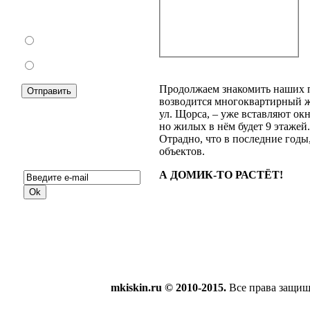
запрету уличной
торговли?
За
Против
Продолжаем знакомить наших п
возводится многоквартирный ж
ул. Щорса, – уже вставляют окн
но жилых в нём будет 9 этаже
Отрадно, что в последние годы
Подписка на новости:
объектов.
А ДОМИК-ТО РАСТЁТ!
mkiskin.ru © 2010-2015.
Все права защи