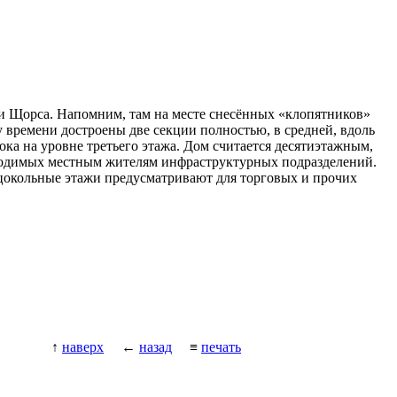
и Щорса.
Напомним, там на месте снесённых «клопятников»
 времени достроены две секции полностью, в средней, вдоль
ока на уровне третьего этажа.
Дом считается десятиэтажным,
обходимых местным жителям инфраструктурных подразделений.
х цокольные этажи предусматривают для торговых и прочих
↑
наверх
←
назад
≡
печать