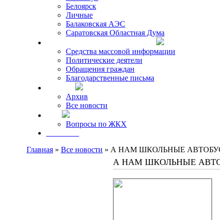
Белоярск
Личные
Балаковская АЭС
Саратовская Областная Дума
Что говорят о Михаиле Кискине
Средства массовой информации
Политические деятели
Обращения граждан
Благодарственные письма
Новости
Архив
Все новости
FAQ
Вопросы по ЖКХ
Контакты
Главная
»
Все новости
» А НАМ ШКОЛЬНЫЕ АВТОБУ
А НАМ ШКОЛЬНЫЕ АВТ