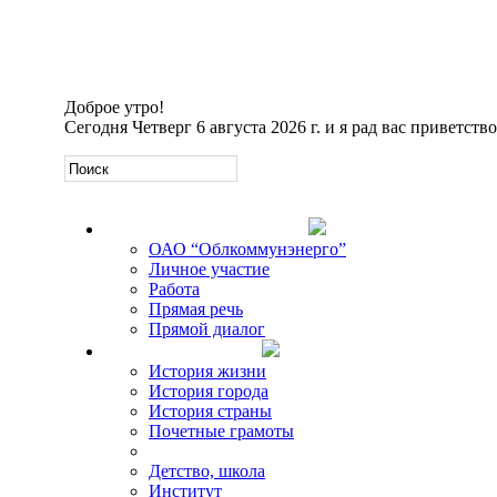
Доброе утро!
Сегодня
Четверг 6 августа 2026 г. и я рад вас приветство
Официальная информация
ОАО “Облкоммунэнерго”
Личное участие
Работа
Прямая речь
Прямой диалог
О Михаиле Кискине
История жизни
История города
История страны
Почетные грамоты
Фото-галереи
Детство, школа
Институт