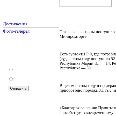
Достижения
Фото-галерея
С января в регионы поступило 
Минпромторге.
Как Вы относитесь к
Есть субъекты РФ, где потребн
запрету уличной
(туда в этом году поступило 5
торговли?
Республика Марий Эл — 14, Ре
Республика — 30.
За
Против
В целом в этом году из федера
приобретено порядка 3,1 тыс. 
«Благодаря решению Правитель
Подписка на новости:
способствует своевременному 