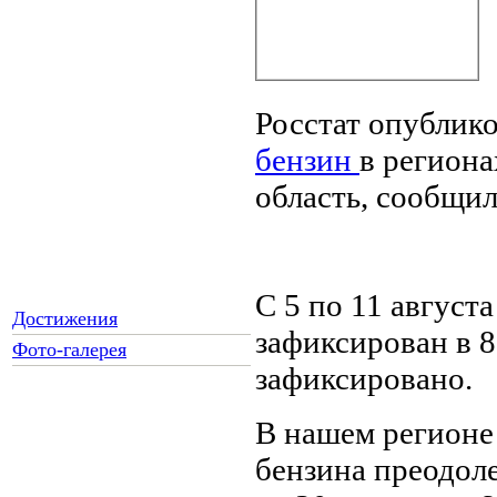
Росстат опублик
бензин
в региона
область, сообщи
С 5 по 11 август
Достижения
зафиксирован в 8
Фото-галерея
зафиксировано.
В нашем регионе 
Как Вы относитесь к
запрету уличной
бензина преодоле
торговли?