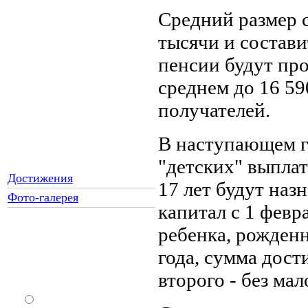
Средний размер 
тысячи и состави
пенсии будут про
среднем до 16 59
получателей.
В наступающем г
"детских" выплат
Достижения
17 лет будут наз
Фото-галерея
капитал с 1 февр
ребенка, рожденн
Как Вы относитесь к
года, сумма дости
запрету уличной
второго - без мал
торговли?
За