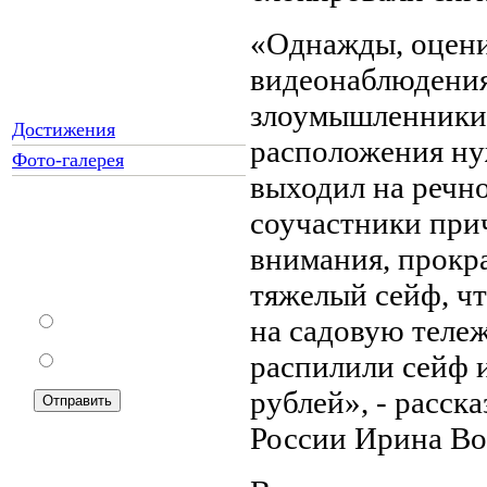
«Однажды, оцени
видеонаблюдения
злоумышленники 
Достижения
расположения ну
Фото-галерея
выходил на речно
соучастники прич
Как Вы относитесь к
внимания, прокра
запрету уличной
торговли?
тяжелый сейф, чт
За
на садовую тележ
распилили сейф 
Против
рублей», - расс
России Ирина Во