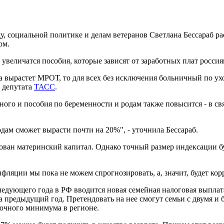
, социальной политике и делам ветеранов Светлана Бессараб рас
ом.
ь увеличатся пособия, которые зависят от заработных плат росси
да вырастет МРОТ, то для всех без исключения больничный по ухо
т депутата
ТАСС
.
го и пособия по беременности и родам также повысится - в свя
дам сможет вырасти почти на 20%", - уточнила Бессараб.
ован материнский капитал. Однако точный размер индексации бу
фляции мы пока не можем спрогнозировать, а, значит, будет корре
ледующего года в РФ вводится новая семейная налоговая выплат
 предыдущий год. Претендовать на нее смогут семьи с двумя и
очного минимума в регионе.