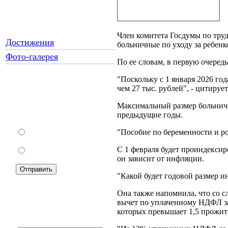
Член комитета Госдумы по труду
Достижения
больничные по уходу за ребенк
Фото-галерея
По ее словам, в первую очеред
"Поскольку с 1 января 2026 го
чем 27 тыс. рублей", - цитируе
Как Вы относитесь к
запрету уличной
Максимальный размер больнично
торговли?
предыдущие годы.
"Пособие по беременности и ро
За
С 1 февраля будет проиндексир
Против
он зависит от инфляции.
"Какой будет годовой размер ин
Она также напомнила, что со с
вычет по уплаченному НДФЛ за
которых превышает 1,5 прожит
Подписка на новости: