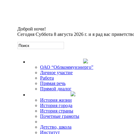
Доброй ночи!
Сегодня
Суббота 8 августа 2026 г. и я рад вас приветств
Официальная информация
ОАО “Облкоммунэнерго”
Личное участие
Работа
Прямая речь
Прямой диалог
О Михаиле Кискине
История жизни
История города
История страны
Почетные грамоты
Фото-галереи
Детство, школа
Институт