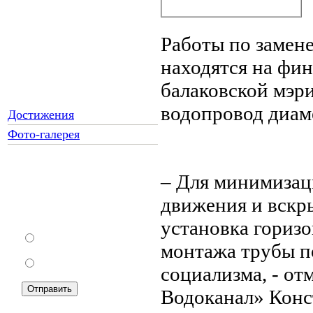
Работы по замене
находятся на фин
балаковской мэр
водопровод диам
Достижения
Фото-галерея
– Для минимизац
Как Вы относитесь к
движения и вскр
запрету уличной
торговли?
установка гориз
За
монтажа трубы п
Против
социализма, - о
Водоканал» Конс