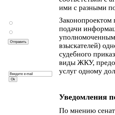
Как Вы относитесь к
ими с разными п
запрету уличной
торговли?
Законопроектом 
За
подачи информац
Против
уполномоченным 
взыскателей) одн
судебного приказ
виды ЖКУ, пред
Подписка на новости:
услуг одному до
Уведомления п
По мнению сенат