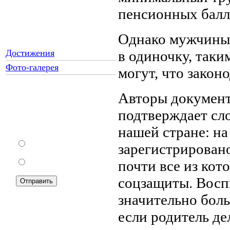
пенсионных балл
Однако мужчины,
Достижения
в одиночку, таки
Фото-галерея
могут, что закон
Авторы документ
Как Вы относитесь к
подтверждает сл
запрету уличной
торговли?
нашей стране: на
За
зарегистрировано
почти все из кот
Против
соцзащиты. Воспи
значительно боль
если родитель де
Подписка на новости: