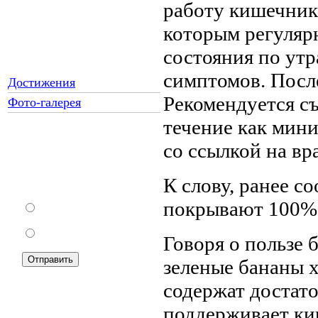
работу кишечник
которым регуляр
состояния по ут
симптомов. После
Достижения
Рекомендуется съ
Фото-галерея
течение как мини
со ссылкой на вр
Как Вы относитесь к
запрету уличной
К слову, ранее с
торговли?
покрывают 100% 
За
Против
Говоря о пользе 
зеленые бананы 
содержат достато
поддерживает ки