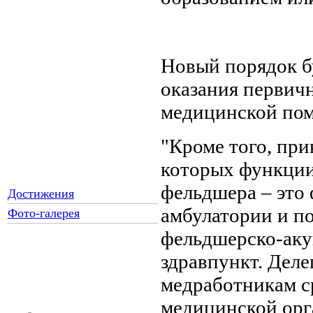
Новый порядок б
оказания первич
медицинской по
"Кроме того, при
которых функции
фельдшера – это
Достижения
амбулатории и по
Фото-галерея
фельдшерско-аку
здравпункт. Деле
Как Вы относитесь к
медработникам с
запрету уличной
торговли?
медицинской орг