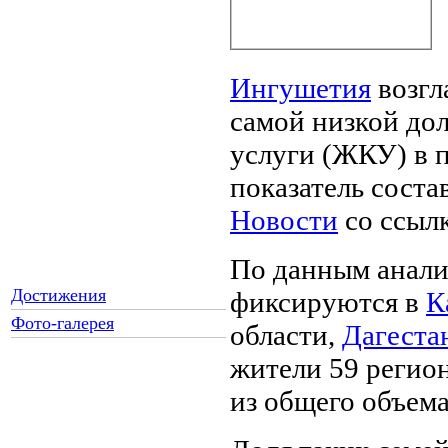
Ингушетия
возгл
самой низкой до
услуги (ЖКУ) в п
показатель соста
Новости
со ссылк
По данным аналит
Достижения
фиксируются в
К
Фото-галерея
области,
Дагеста
жители 59 регио
из общего объема
Как Вы относитесь к
запрету уличной
торговли?