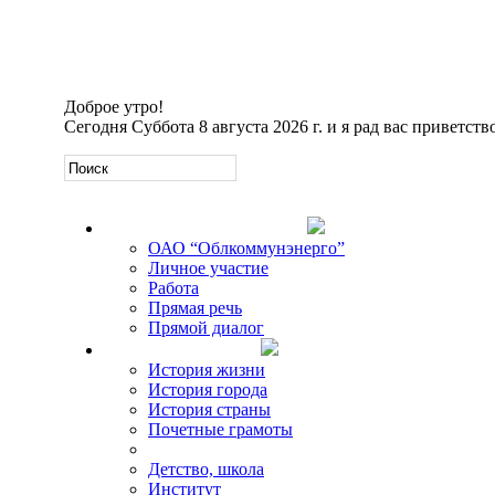
Доброе утро!
Сегодня
Суббота 8 августа 2026 г. и я рад вас приветств
Официальная информация
ОАО “Облкоммунэнерго”
Личное участие
Работа
Прямая речь
Прямой диалог
О Михаиле Кискине
История жизни
История города
История страны
Почетные грамоты
Фото-галереи
Детство, школа
Институт