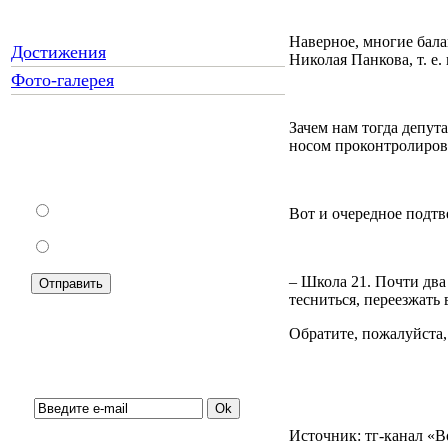
Наверное, многие бала
Достижения
Николая Панкова, т. е.
Фото-галерея
Зачем нам тогда депут
носом проконтролирова
Как Вы относитесь к запрету
уличной торговли?
За
Вот и очередное под
Против
– Школа 21. Почти два
тесниться, переезжать
Обратите, пожалуйста,
Подписка на новости:
Источник: тг-канал «В