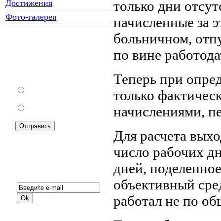
Достижения
только дни отсут
Фото-галерея
начисленные за э
больничном, отпу
по вине работодат
Как Вы относитесь к
запрету уличной
торговли?
Теперь при опре
За
только фактичес
начислениями, пе
Против
Для расчета вых
число рабочих дн
дней, поделенное
Подписка на новости:
объективный сред
работал не по об