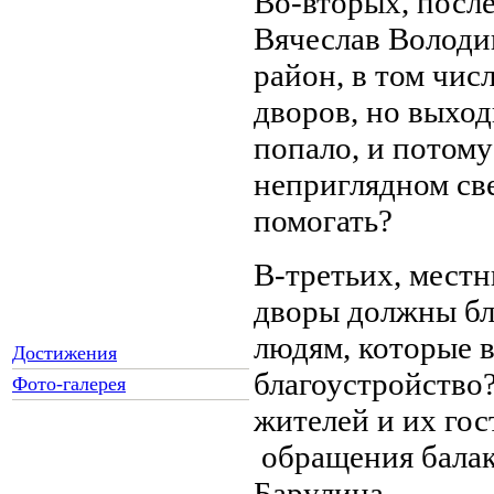
Во-вторых, после
Вячеслав Володин
район, в том чис
дворов, но выход
попало, и потому
неприглядном све
помогать?
В-третьих, местн
дворы должны бла
людям, которые в
Достижения
благоустройство?
Фото-галерея
жителей и их гос
обращения балако
Как Вы относитесь к
Барулина.
запрету уличной