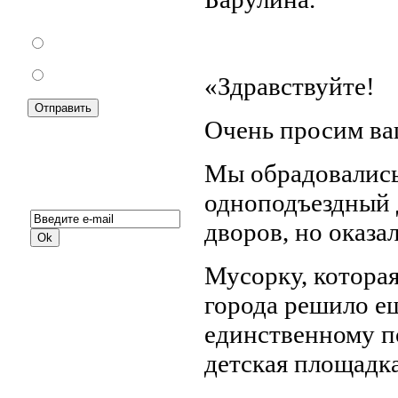
торговли?
За
Против
«Здравствуйте!
Очень просим ва
Мы обрадовались
Подписка на новости:
одноподъездный 
дворов, но оказа
Мусорку, которая
города решило е
единственному п
детская площадка