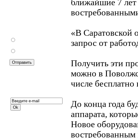
ближайшие 7 лет
востребованным
Как Вы относитесь к
запрету уличной
торговли?
«В Саратовской 
За
запрос от работо
Против
Получить эти пр
можно в Поволжс
числе бесплатно
Подписка на новости:
До конца года б
аппарата, котор
Новое оборудова
востребованным