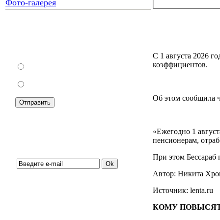
Фото-галерея
Как Вы относитесь к запрету
уличной торговли?
С 1 августа 2026 
коэффициентов.
За
Против
Об этом сообщила 
«Ежегодно 1 август
пенсионерам, отраб
Подписка на новости:
При этом Бессараб 
Автор: Никита Хр
Источник: lenta.ru
КОМУ ПОВЫСЯТ