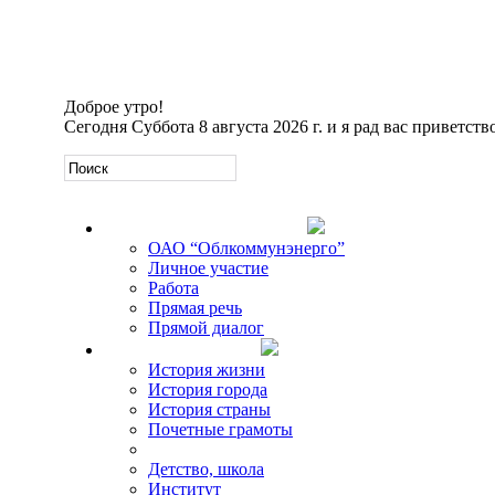
Доброе утро!
Сегодня
Суббота 8 августа 2026 г. и я рад вас приветств
Официальная информация
ОАО “Облкоммунэнерго”
Личное участие
Работа
Прямая речь
Прямой диалог
О Михаиле Кискине
История жизни
История города
История страны
Почетные грамоты
Фото-галереи
Детство, школа
Институт