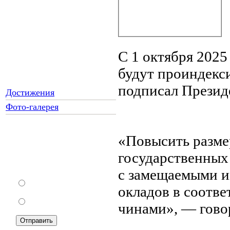
C 1 октября 2025
будут проиндекс
подписал Презид
Достижения
Фото-галерея
«Повысить разме
Как Вы относитесь к
государственных
запрету уличной
торговли?
с замещаемыми и
За
окладов в соотв
Против
чинами», — гово