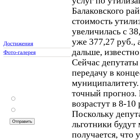
услуг по утилиза
Балаковского райо
стоимость утили
увеличилась с 38,
уже 377,27 руб., 
Достижения
дальше, известно
Фото-галерея
Сейчас депутаты
передачу в конц
Как Вы относитесь к
муниципалитету. 
запрету уличной
торговли?
точный прогноз.
За
возрастут в 8-10 
Против
Поскольку депута
льготники будут 
получается, что 