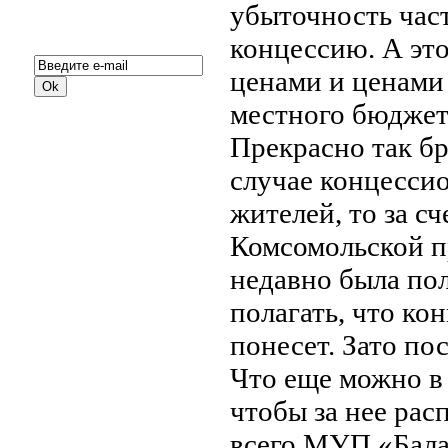
убыточность част
Подписка на новости:
концессию. А это
ценами и ценами 
местного бюджет
Прекрасно так б
случае концессио
жителей, то за сч
Комсомольской пр
недавно была по
полагать, что ко
понесет. Зато по
Что еще можно в
чтобы за нее ра
всего МУП «Бала