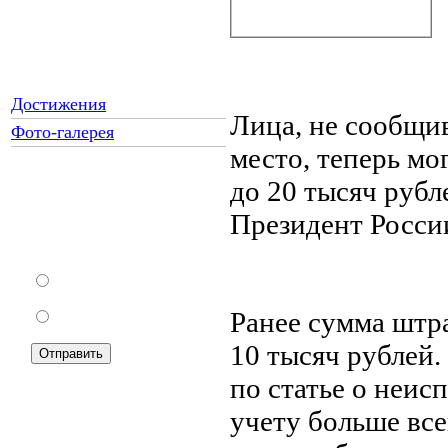
Достижения
Лица, не сообщив
Фото-галерея
место, теперь м
до 20 тысяч руб
Как Вы относитесь к
Президент Росси
запрету уличной
торговли?
За
Ранее сумма штра
Против
10 тысяч рублей
по статье о неис
учету больше вс
Подписка на новости: