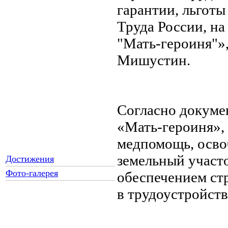
гарантии, льготы
Труда России, н
"Мать-героиня"»
Мишустин.
Согласно докуме
«Мать-героиня»,
медпомощь, осво
земельный участ
Достижения
Фото-галерея
обеспечением ст
в трудоустройств
Как Вы относитесь к
запрету уличной