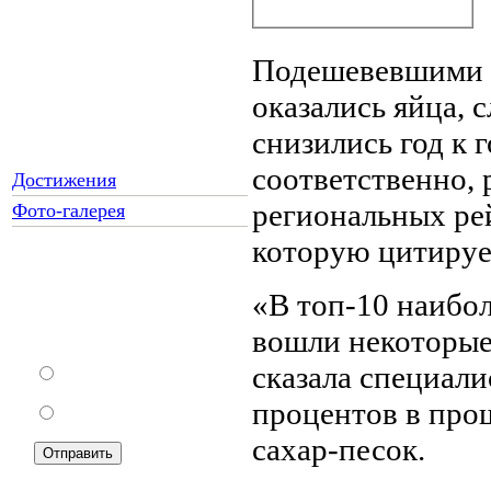
Подешевевшими в
оказались яйца, 
снизились год к г
соответственно, 
Достижения
региональных ре
Фото-галерея
которую цитиру
Как Вы относитесь к
«В топ-10 наибол
запрету уличной
вошли некоторые
торговли?
сказала специалис
За
процентов в про
Против
сахар-песок.