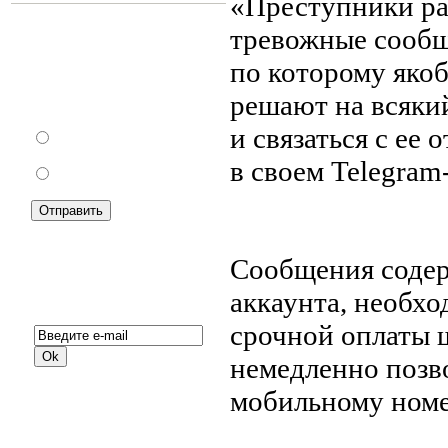
«Преступники ра
тревожные сообщ
по которому яко
Как Вы относитесь к
запрету уличной
решают на всяки
торговли?
и связаться с ее
За
в своем Telegram
Против
Сообщения соде
Подписка на новости:
аккаунта, необхо
срочной оплаты 
немедленно позв
мобильному номе