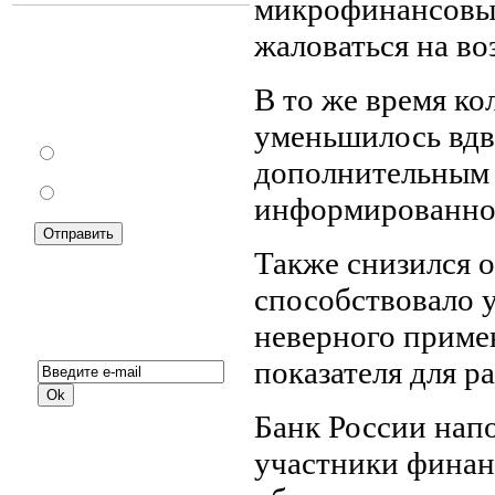
микрофинансовых
жаловаться на во
Как Вы относитесь к
В то же время к
запрету уличной
торговли?
уменьшилось вдв
За
дополнительным 
Против
информированно
Также снизился 
способствовало 
Подписка на новости:
неверного приме
показателя для 
Банк России напо
участники финан