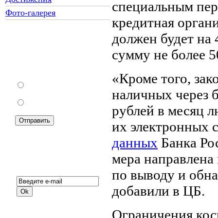
специальным пер
Фото-галерея
кредитная орган
должен будет на 
Как Вы относитесь к
сумму не более 5
запрету уличной
торговли?
«Кроме того, зак
За
наличных через б
Против
рублей в месяц л
их электронных с
данных
Банка Ро
мера направлена
Подписка на новости:
по выводу и обн
добавили в ЦБ.
Ограничения косн