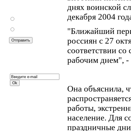
запрету уличной
днях воинской сл
торговли?
декабря 2004 год
За
"Ближайший пери
Против
россиян с 27 октя
соответствии со 
рабочим днем", -
Подписка на новости:
Она объяснила, 
распространяетс
работы, экстрен
население. Для 
праздничные дни 