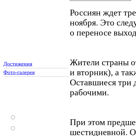
Россиян ждет тре
ноября. Это след
о переносе выход
Жители страны о
Достижения
и вторник), а так
Фото-галерея
Оставшиеся три д
рабочими.
Как Вы относитесь к
запрету уличной
торговли?
За
При этом предше
Против
шестидневной. Об