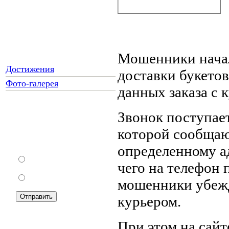
Мошенники начал
Достижения
доставки букетов,
Фото-галерея
данных заказа с
Звонок поступае
Как Вы относитесь к
которой сообщают
запрету уличной
торговли?
определенному ад
За
чего на телефон 
Против
мошенники убежда
курьером.
При этом на сайт