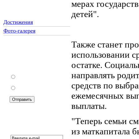
мерах государст
детей".
Достижения
Фото-галерея
Также станет пр
использовании ср
Как Вы относитесь к
запрету уличной
остатке. Социаль
торговли?
направлять роди
За
средств по выбра
Против
ежемесячных вып
выплаты.
"Теперь семьи см
Подписка на новости:
из маткапитала б