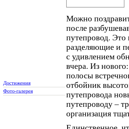
Можно поздравить
после разбушева
путепровод. Это 
разделяющие и п
с удивлением об
вчера. Из нового
полосы встречно
Достижения
отбойник высото
Фото-галерея
путепровода нов
путепроводу – т
организация тщат
Как Вы относитесь к
запрету уличной
торговли?
Единственное, чт