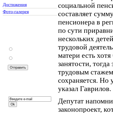
социальной пенси
Достижения
Фото-галерея
составляет сумм
пенсионера в рег
по сути приравн
Как Вы относитесь к
запрету уличной
нескольких детей
торговли?
трудовой деятель
За
матери есть хот
Против
занятости, тогда
трудовым стажем
сохраняется. Но 
указал Гаврилов.
Подписка на новости:
Депутат напомни
законопроект, ко