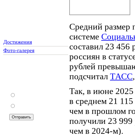
Средний размер п
системе
Социаль
Достижения
составил 23 456
Фото-галерея
россиян в статус
рублей превышаю
Как Вы относитесь к
подсчитал
ТАСС
запрету уличной
торговли?
Так, в июне 202
За
в среднем 21 115
Против
чем в прошлом го
получили 23 999 
чем в 2024-м).