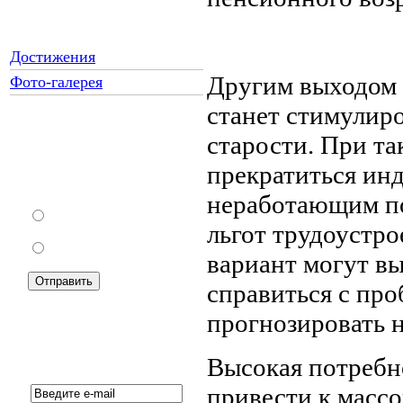
Достижения
Другим выходом и
Фото-галерея
станет стимулиро
старости. При та
Как Вы относитесь к
запрету уличной
прекратиться ин
торговли?
неработающим п
За
льгот трудоустро
Против
вариант могут вы
справиться с про
прогнозировать н
Подписка на новости:
Высокая потребн
привести к массо