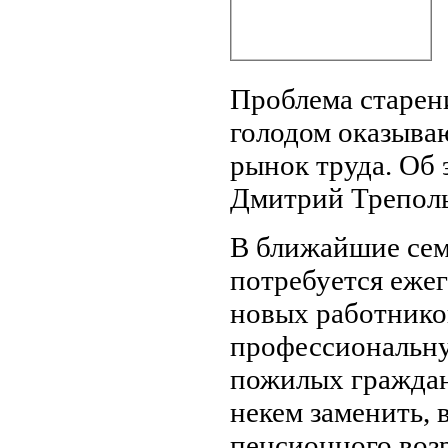
Проблема старен
голодом оказыва
рынок труда. Об
Дмитрий Треполь
В ближайшие сем
потребуется ежег
новых работников
профессиональну
пожилых граждан
некем заменить,
пенсионного возр